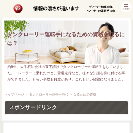
MENU
タンクローリー運転手になるための資格を取るに
は？
約9年、大手石油会社の直下請けでタンクローリーの運転手をしていまし
た。トレーラーに乗れたのと、雪道走行など、様々な知識を身に付ける事
ができました。もらい事故も何度かあり、これもいい経験になりました。
トップページ
＞
タンクローリー運転手時代
＞
なるための資格
スポンサードリンク
等級プロテクト廃止対策
バッテリー