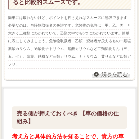
ると比較的スムーズです。
簡単には取れないけど、ポイントを押さえればスムーズに勉強できます
必要なのは、危険物取扱者の免許です。危険物の免許は 甲、乙、丙 と
大きく三種類にわかれていて、乙類の中でも6つにわかれています。簡単
に表にしてみましょう。危険物取扱者 乙類 資格者が扱えるもの一類塩
素酸カリウム、過酸化ナトリウム、硝酸カリウムなど二類硫化りん（三、
五、七）、硫黄、鉄粉など三類カリウム、ナトリウム、黄りんなど四類ガ
ソリ...
続きを読む
売る側が押えておくべき 【車の価格の仕
組み】
考え方と具体的方法を知ることで、貴方の車