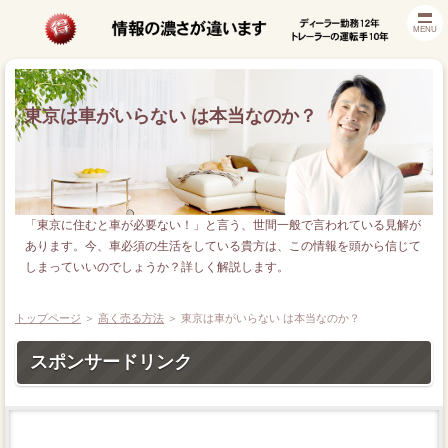
MENU
東京は車がいらない は本当なのか？
「東京に住むと車が必要ない！」と言う、世間一般で言われている見解が
あります。今、車必須の生活をしている貴方は、この情報を頭から信じて
しまっていいのでしょうか？詳しく解説します。
トップページ
＞
高く売る方法
＞
東京は車がいらない は本当なのか？
スポンサードリンク
等級プロテクト廃止対策
バッテリー