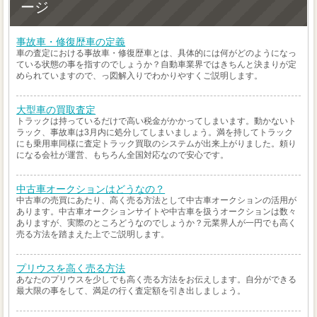
ージ
事故車・修復歴車の定義
車の査定における事故車・修復歴車とは、具体的には何がどのようになっ
ている状態の事を指すのでしょうか？自動車業界ではきちんと決まりが定
められていますので、っ図解入りでわかりやすくご説明します。
大型車の買取査定
トラックは持っているだけで高い税金がかかってしまいます。動かないト
ラック、事故車は3月内に処分してしまいましょう。満を持してトラック
にも乗用車同様に査定トラック買取のシステムが出来上がりました。頼り
になる会社が運営、もちろん全国対応なので安心です。
中古車オークションはどうなの？
中古車の売買にあたり、高く売る方法として中古車オークションの活用が
あります。中古車オークションサイトや中古車を扱うオークションは数々
ありますが、実際のところどうなのでしょうか？元業界人が一円でも高く
売る方法を踏まえた上でご説明します。
プリウスを高く売る方法
あなたのプリウスを少しでも高く売る方法をお伝えします。自分ができる
最大限の事をして、満足の行く査定額を引き出しましょう。