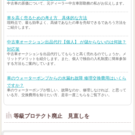
中古車の原価について、元ディーラー中古車部勤務の私がお伝えします。
車を高く売るための考え方 具体的な方法
現時点で、最も効率よく、高値であなたの車を売却できるであろう方法を
ご紹介します。
中古車オークション出品代行【個人】 が儲からないのは何故？
対応策
中古車オークションを出品代行してもらうと高く売れるのでしょうか。メ
リットデメリットを紹介します。また、個人で独自の入札制度に簡単参加
する方法もご案内しています。
車のウォーターポンプからの水漏れ故障 修理交換費用はいくら
ですか？
車のウォーターポンプが怪しい、故障なのか、修理しなければ、と思って
いる方、交換費用を知りたい方、是非一度こちらをご覧下さい。
等級プロテクト廃止 見直しを