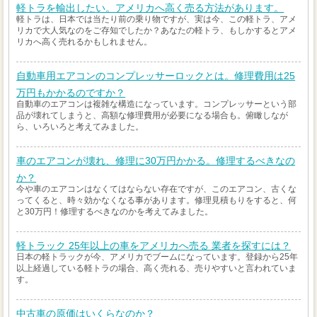
軽トラを輸出したい。アメリカへ高く売る方法があります。
軽トラは、日本では当たり前の乗り物ですが、実は今、この軽トラ、アメ
リカで大人気なのをご存知でしたか？あなたの軽トラ、もしかするとアメ
リカへ高く売れるかもしれません。
自動車用エアコンのコンプレッサーロックとは。修理費用は25
万円もかかるのですか？
自動車のエアコンは複雑な構造になっています。コンプレッサーという部
品が壊れてしまうと、高額な修理費用が必要になる場合も。俯瞰しなが
ら、いろいろと考えてみました。
車のエアコンが壊れ、修理に30万円かかる。修理するべきなの
か？
今や車のエアコンはなくてはならない存在ですが、このエアコン、古くな
ってくると、時々効かなくなる事があります。修理見積もりをすると、何
と30万円！修理するべきなのかを考えてみました。
軽トラック 25年以上の車をアメリカへ売る 業者を探すには？
日本の軽トラックが今、アメリカでブームになっています。登録から25年
以上経過している軽トラの場合、高く売れる、売りやすいと言われていま
す。
中古車の原価はいくらなのか？