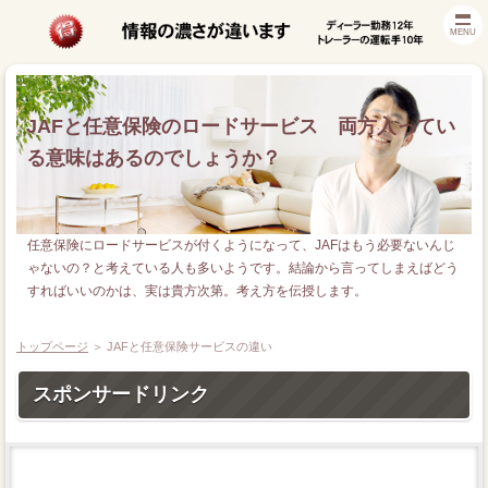
MENU
JAFと任意保険のロードサービス 両方入ってい
る意味はあるのでしょうか？
任意保険にロードサービスが付くようになって、JAFはもう必要ないんじ
ゃないの？と考えている人も多いようです。結論から言ってしまえばどう
すればいいのかは、実は貴方次第。考え方を伝授します。
トップページ
＞
JAFと任意保険サービスの違い
スポンサードリンク
等級プロテクト廃止対策
バッテリー