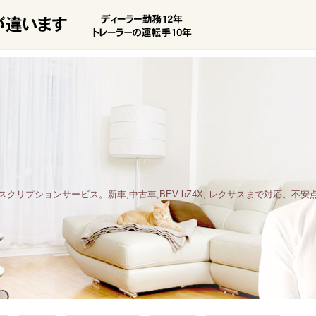
サブスクリプションサービス。新車,中古車,BEV bZ4X, レクサスまで対応。